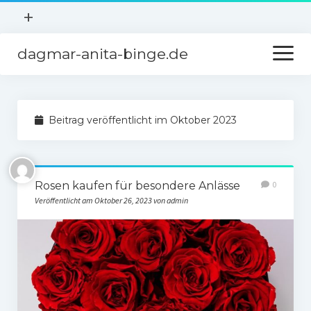
Menü
+
öffnen
dagmar-anita-binge.de
Menü
Ausgehen
öffnen
Gesundheit
Startseite
Hobby
Beitrag veröffentlicht im Oktober 2023
Freunde und Partner
Sport
Kontakt
Wohnen
Rosen kaufen für besondere Anlässe
0
Über uns
Veröffentlicht am Oktober 26, 2023 von admin