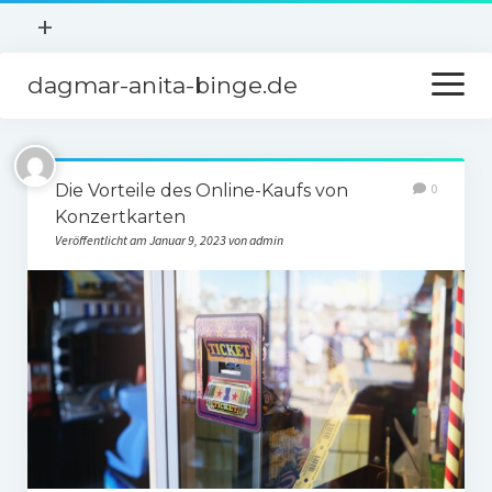
Menü
+
öffnen
dagmar-anita-binge.de
Menü
Ausgehen
öffnen
Gesundheit
Startseite
Hobby
Die Vorteile des Online-Kaufs von
0
Freunde und Partner
Sport
Konzertkarten
Veröffentlicht am Januar 9, 2023 von admin
Kontakt
Wohnen
Über uns