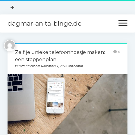
Menü
+
öffnen
dagmar-anita-binge.de
Menü
Ausgehen
öffnen
Gesundheit
Startseite
Hobby
Zelf je unieke telefoonhoesje maken:
0
Freunde und Partner
Sport
een stappenplan
Veröffentlicht am November 7, 2023 von admin
Kontakt
Wohnen
Über uns